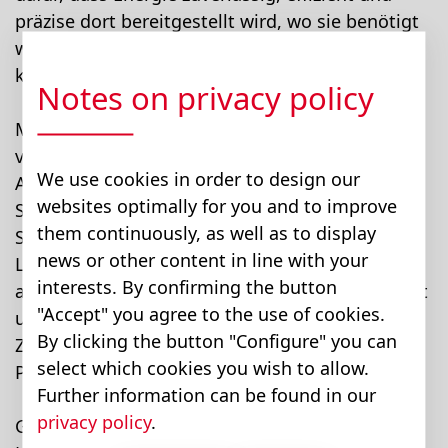
präzise dort bereitgestellt wird, wo sie benötigt
wird. Von Nebenaggregaten bis hin zu
komplexen elektrischen Antriebssystemen.
Notes on privacy policy
Mit der bewährten Produktplattform MOBILE
verbinden wir robuste Hardware, langjährige
We use cookies in order to design our
Automotive-Erfahrung und flexible
websites optimally for you and to improve
Systemintegration. Ob standardisierte
them continuously, as well as to display
Serienprodukte oder kundenspezifische
news or other content in line with your
Lösungen: Unsere Leistungselektronik ist für
interests. By confirming the button
anspruchsvolle mobile Anwendungen entwickelt
"Accept" you agree to the use of cookies.
und überzeugt durch hohe Schutzarten,
By clicking the button "Configure" you can
Zuverlässigkeit und eine langfristige
select which cookies you wish to allow.
Plattformstrategie.
Further information can be found in our
privacy policy
.
Gemeinsam mit unseren Kunden schaffen wir