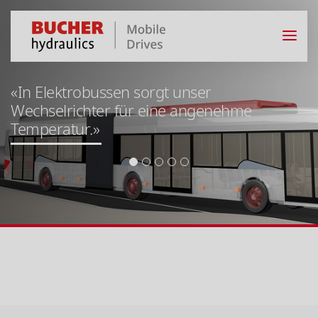
«In E-LKWs sorgen unsere DC/DC-Wandler
für sicheres und zuverlässiges Bordnetz.»