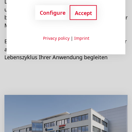
Lösungen, die dazu beitragen, Menschen, Güter
und Ideen effizient und verantwortungsvoll zu
Configure
Accept
bewegen. So leisten wir einen aktiven Beitrag zur
Mobilität von morgen.
Privacy policy
|
Imprint
Entdecken Sie, wer wir sind, welche Produkte wir
anbieten und wie wir Sie über den gesamten
Lebenszyklus Ihrer Anwendung begleiten