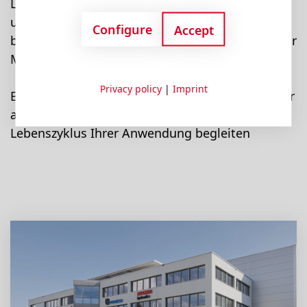
Lösungen, die dazu beitragen, Menschen, Güter
und Ideen effizient und verantwortungsvoll zu
Configure
Accept
bewegen. So leisten wir einen aktiven Beitrag zur
Mobilität von morgen.
Privacy policy
|
Imprint
Entdecken Sie, wer wir sind, welche Produkte wir
anbieten und wie wir Sie über den gesamten
Lebenszyklus Ihrer Anwendung begleiten