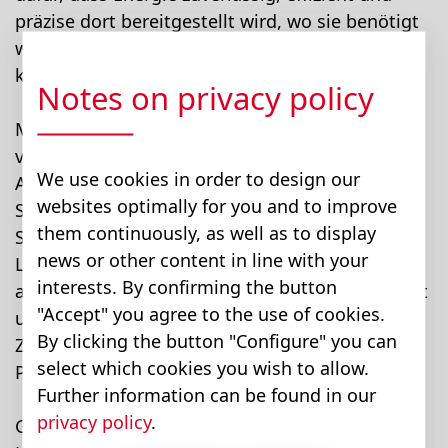
präzise dort bereitgestellt wird, wo sie benötigt
wird. Von Nebenaggregaten bis hin zu
komplexen elektrischen Antriebssystemen.
Notes on privacy policy
Mit der bewährten Produktplattform MOBILE
verbinden wir robuste Hardware, langjährige
We use cookies in order to design our
Automotive-Erfahrung und flexible
websites optimally for you and to improve
Systemintegration. Ob standardisierte
them continuously, as well as to display
Serienprodukte oder kundenspezifische
news or other content in line with your
Lösungen: Unsere Leistungselektronik ist für
interests. By confirming the button
anspruchsvolle mobile Anwendungen entwickelt
"Accept" you agree to the use of cookies.
und überzeugt durch hohe Schutzarten,
By clicking the button "Configure" you can
Zuverlässigkeit und eine langfristige
select which cookies you wish to allow.
Plattformstrategie.
Further information can be found in our
privacy policy
.
Gemeinsam mit unseren Kunden schaffen wir